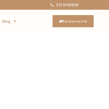
211 0118959
Blog
Επικοινωνία