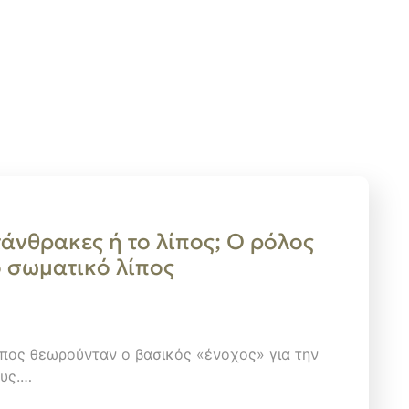
άνθρακες ή το λίπος; Ο ρόλος
ο σωματικό λίπος
λίπος θεωρούνταν ο βασικός «ένοχος» για την
ους.…