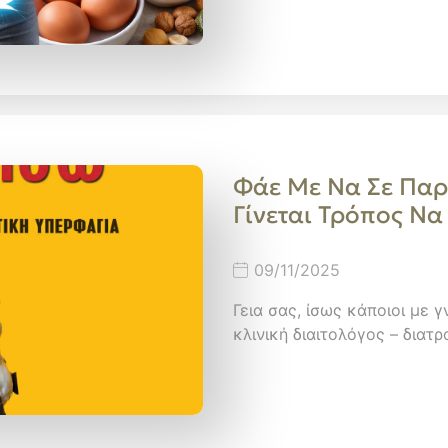
Φάε Με Να Σε Παρ
Γίνεται Τρόπος Ν
09/11/2025
Γεια σας, ίσως κάποιοι με 
κλινική διαιτολόγος – δια