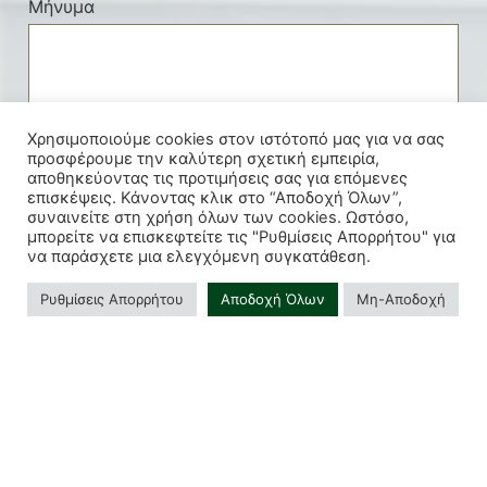
Μήνυμα
Χρησιμοποιούμε cookies στον ιστότοπό μας για να σας
προσφέρουμε την καλύτερη σχετική εμπειρία,
αποθηκεύοντας τις προτιμήσεις σας για επόμενες
επισκέψεις. Κάνοντας κλικ στο “Αποδοχή Όλων”,
συναινείτε στη χρήση όλων των cookies. Ωστόσο,
μπορείτε να επισκεφτείτε τις "Ρυθμίσεις Απορρήτου" για
να παράσχετε μια ελεγχόμενη συγκατάθεση.
Ρυθμίσεις Απορρήτου
Αποδοχή Όλων
Μη-Αποδοχή
Συμφωνώ πως τα παραπάνω συμπληρωμένα στοιχεία, θα
χρησιμοποιηθούν από αυτή την ιστοσελίδα για
επικοινωνιακούς σκοπούς.