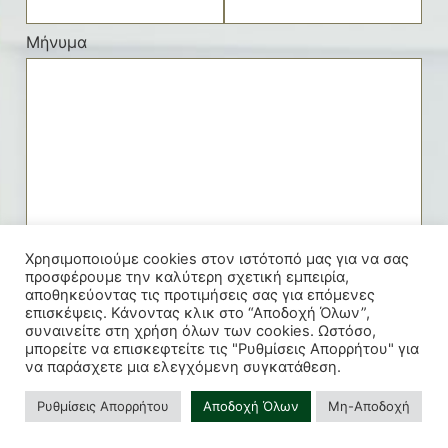
Μήνυμα
Χρησιμοποιούμε cookies στον ιστότοπό μας για να σας
προσφέρουμε την καλύτερη σχετική εμπειρία,
αποθηκεύοντας τις προτιμήσεις σας για επόμενες
επισκέψεις. Κάνοντας κλικ στο “Αποδοχή Όλων”,
Συμφωνώ πως τα παραπάνω συμπληρωμένα στοιχεία, θα
συναινείτε στη χρήση όλων των cookies. Ωστόσο,
χρησιμοποιηθούν από αυτή την ιστοσελίδα για
μπορείτε να επισκεφτείτε τις "Ρυθμίσεις Απορρήτου" για
επικοινωνιακούς σκοπούς.
να παράσχετε μια ελεγχόμενη συγκατάθεση.
Ρυθμίσεις Απορρήτου
Αποδοχή Όλων
Μη-Αποδοχή