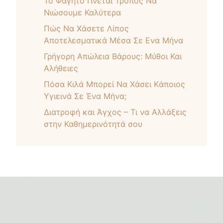
Το Φαγητό Γίνεται Τρόπος Να
Νιώσουμε Καλύτερα
Πώς Nα Xάσετε Λίπος
Αποτελεσματικά Μέσα Σε Ενα Μήνα
Γρήγορη Απώλεια Βάρους: Μύθοι Και
Αλήθειες
Πόσα Kιλά Mπορεί Nα Xάσει Kάποιος
Yγιεινά Σε Ένα Μήνα;
Διατροφή και Άγχος – Τι να Αλλάξεις
στην Καθημερινότητά σου